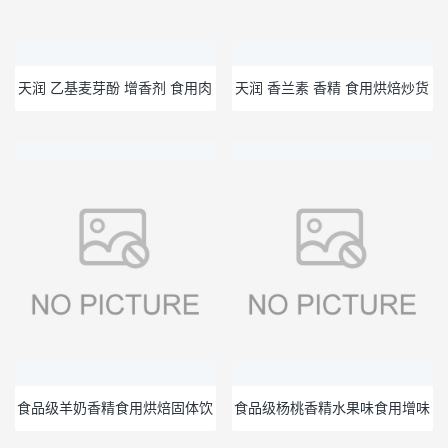
天润 乙基麦芽酚 增香剂 食用肉
天润 香兰素 香精 食用烘焙炒货
制品去腥粉 高纯度钓鱼
糕点类增香剂提味剂 耐高温1kg
食品级羊奶香精食用烘焙固体饮
食品级杨桃香精水果味食用增味