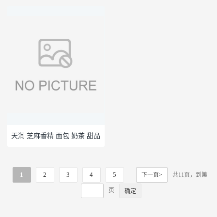
料酥油茶增香增味剂
剂烘焙糕点饮料
天润 芝麻香精 面包 奶茶 甜品
馅料 芝麻糊 两溶液体
1
2
3
4
5
下一页>
共11页，到第
页