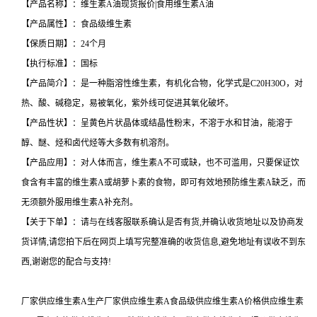
【产品名称】：维生素A油现货报价|食用维生素A油
【产品属性】：食品级维生素
【保质日期】：24个月
【执行标准】：国标
【产品简介】：是一种脂溶性维生素，有机化合物，化学式是C20H30O，对
热、酸、碱稳定，易被氧化，紫外线可促进其氧化破坏。
【产品性状】：呈黄色片状晶体或结晶性粉末，不溶于水和甘油，能溶于
醇、醚、烃和卤代烃等大多数有机溶剂。
【产品应用】：对人体而言，维生素A不可或缺，也不可滥用，只要保证饮
食含有丰富的维生素A或胡萝卜素的食物，即可有效地预防维生素A缺乏，而
无须额外服用维生素A补充剂。
【关于下单】：请与在线客服联系确认是否有货,并确认收货地址以及协商发
货详情,请您拍下后在网页上填写完整准确的收货信息,避免地址有误收不到东
西,谢谢您的配合与支持!
厂家供应维生素A生产厂家供应维生素A食品级供应维生素A价格供应维生素