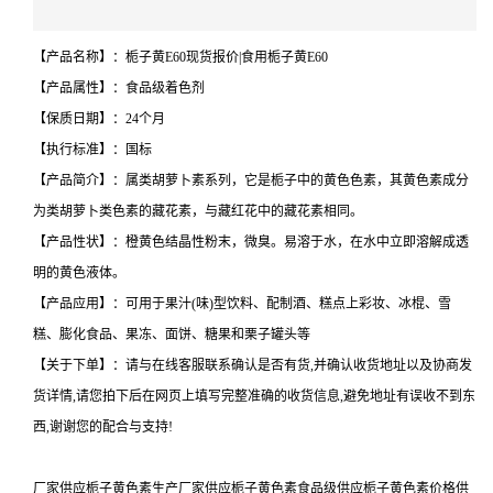
【产品名称】：栀子黄E60现货报价|食用栀子黄E60
【产品属性】：食品级着色剂
【保质日期】：24个月
【执行标准】：国标
【产品简介】：属类胡萝卜素系列，它是栀子中的黄色色素，其黄色素成分
为类胡萝卜类色素的藏花素，与藏红花中的藏花素相同。
【产品性状】：橙黄色结晶性粉末，微臭。易溶于水，在水中立即溶解成透
明的黄色液体。
【产品应用】：可用于果汁(味)型饮料、配制酒、糕点上彩妆、冰棍、雪
糕、膨化食品、果冻、面饼、糖果和栗子罐头等
【关于下单】：请与在线客服联系确认是否有货,并确认收货地址以及协商发
货详情,请您拍下后在网页上填写完整准确的收货信息,避免地址有误收不到东
西,谢谢您的配合与支持!
厂家供应栀子黄色素生产厂家供应栀子黄色素食品级供应栀子黄色素价格供