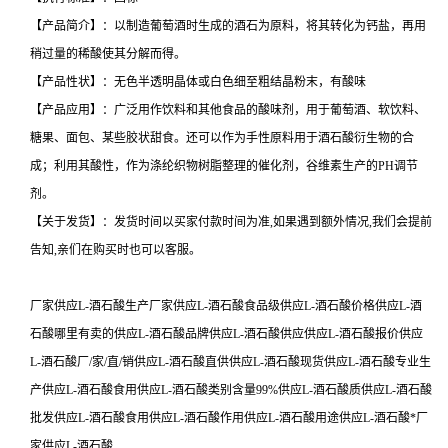
【产品简介】：以制造葡萄酒时生成的酒石为原料，将其转化为钙盐，再用
稍过量的稀酸使其分解而得。
【产品性状】：无色半透明晶体或白色细至粗结晶粉末，有酸味
【产品应用】：广泛用作饮料和其他食品的酸味剂，用于葡萄酒、软饮料、
糖果、面包、某些胶状甜食。还可以作为手性原料用于酒石酸衍生物的合
成；利用其酸性，作为涤纶织物树脂整理的催化剂，谷维素生产的PH调节
剂。
【关于发货】：发货时间以买家付款时间为准,如果遇到额外情况,我们会提前
告知,亲们在购买时也可以客服。
厂家供应L-酒石酸生产厂家供应L-酒石酸食品级供应L-酒石酸价格供应L-酒
石酸哪里有卖的供应L-酒石酸品牌供应L-酒石酸供应供应L-酒石酸报价供应
L-酒石酸厂/家/直/销供应L-酒石酸直供供应L-酒石酸现货供应L-酒石酸专业生
产供应L-酒石酸食用供应L-酒石酸类别含量99%供应L-酒石酸质供应L-酒石酸
批发供应L-酒石酸食用供应L-酒石酸作用供应L-酒石酸用途供应L-酒石酸*厂
家供应L-酒石酸