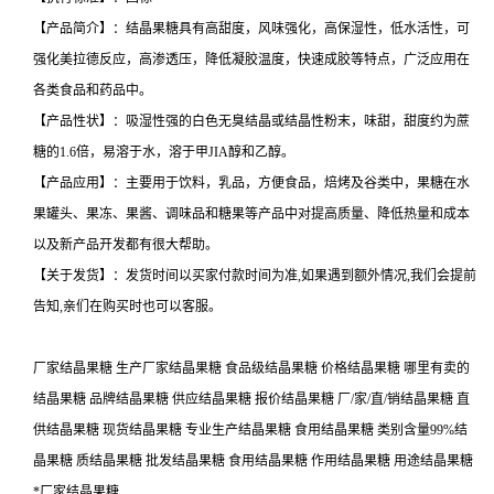
【产品简介】：结晶果糖具有高甜度，风味强化，高保湿性，低水活性，可
强化美拉德反应，高渗透压，降低凝胶温度，快速成胶等特点，广泛应用在
各类食品和药品中。
【产品性状】：吸湿性强的白色无臭结晶或结晶性粉末，味甜，甜度约为蔗
糖的1.6倍，易溶于水，溶于甲JIA醇和乙醇。
【产品应用】：主要用于饮料，乳品，方便食品，焙烤及谷类中，果糖在水
果罐头、果冻、果酱、调味品和糖果等产品中对提高质量、降低热量和成本
以及新产品开发都有很大帮助。
【关于发货】：发货时间以买家付款时间为准,如果遇到额外情况,我们会提前
告知,亲们在购买时也可以客服。
厂家结晶果糖 生产厂家结晶果糖 食品级结晶果糖 价格结晶果糖 哪里有卖的
结晶果糖 品牌结晶果糖 供应结晶果糖 报价结晶果糖 厂/家/直/销结晶果糖 直
供结晶果糖 现货结晶果糖 专业生产结晶果糖 食用结晶果糖 类别含量99%结
晶果糖 质结晶果糖 批发结晶果糖 食用结晶果糖 作用结晶果糖 用途结晶果糖
*厂家结晶果糖