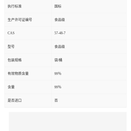
执行标准
国标
生产许可证编号
食品级
CAS
57-48-7
型号
食品级
包装规格
袋/桶
有效物质含量
99％
含量
99％
是否进口
否