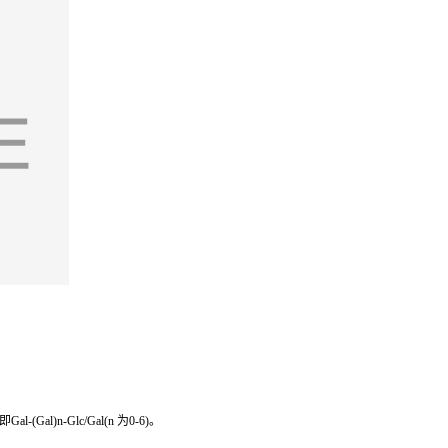
n-Glc/Gal(n 为0-6)。