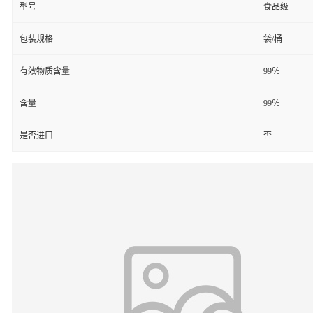
型号
食品级
包装规格
袋/桶
有效物质含量
99％
含量
99％
是否进口
否