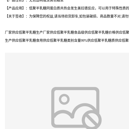
【产品性状】：无色透明或淡黄色糖浆
【产品应用】：低聚半乳糖同蛋白质共热会发生美拉德反应，可以用于特殊性质
【关于签收】：为保障您的权益,请当场验货卸车,如包装破损、商品数量不对,请
厂家供应低聚半乳糖生产厂家供应低聚半乳糖食品级供应低聚半乳糖价格供应低聚
生产供应低聚半乳糖食用供应低聚半乳糖类别含量99%供应低聚半乳糖质供应低