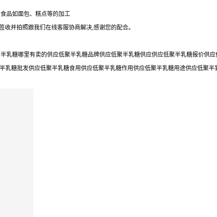
的食品如面包、糕点等的加工
勿签收并拍照跟我们在线客服协商解决,感谢您的配合。
半乳糖哪里有卖的供应低聚半乳糖品牌供应低聚半乳糖供应供应低聚半乳糖报价供应低
聚半乳糖批发供应低聚半乳糖食用供应低聚半乳糖作用供应低聚半乳糖用途供应低聚半