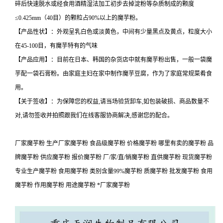
碎后快速脱水或经食用酒精湿法加工初步去掉淀粉等杂质制成的颗度
≤0.425mm（40目）的颗粒占90%以上的魔芋粉。
【产品性状】：外观呈乳白色或淡黄色，中间有少量黑点及黄点，粒度大小
在45-100目，有魔芋特有的气味
【产品应用】：目前在日本、韩国的杂货店中就有魔芋粉出售，一般一袋魔
芋配一袋石膏粉。由家庭主妇在家中制作魔芋豆腐，作为了家庭常规菜肴食
用。
【关于签收】：为保障您的权益,请当场验货卸车,如包装破损、商品数量不
对,请勿签收并拍照跟我们在线客服协商解决,感谢您的配合。
厂家魔芋粉 生产厂家魔芋粉 食品级魔芋粉 价格魔芋粉 哪里有卖的魔芋粉 品
牌魔芋粉 供应魔芋粉 报价魔芋粉 厂/家/直/销魔芋粉 直供魔芋粉 现货魔芋粉
专业生产魔芋粉 食用魔芋粉 类别含量99%魔芋粉 质魔芋粉 批发魔芋粉 食用
魔芋粉 作用魔芋粉 用途魔芋粉 *厂家魔芋粉