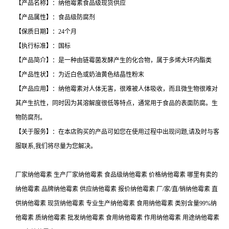
【产品名称】：纳他霉素食品级现货供应
【产品属性】：食品级防腐剂
【保质日期】：24个月
【执行标准】：国标
【产品简介】：是一种由链霉菌发酵产生的化合物，属于多烯大环内酯类
【产品性状】：为近白色或奶油黄色结晶性粉末
【产品应用】：纳他霉素对人体无害，很难被人体吸收，而且微生物很难对
其产生抗性，同时因为其溶解度很低等特点，通常用于食品的表面防腐。生
物防腐剂。
【关于服务】：在本店购买的产品可如您在使用过程中出现问题,请及时与客
服联系,我们将尽量为您解决。
厂家纳他霉素 生产厂家纳他霉素 食品级纳他霉素 价格纳他霉素 哪里有卖的
纳他霉素 品牌纳他霉素 供应纳他霉素 报价纳他霉素 厂/家/直/销纳他霉素 直
供纳他霉素 现货纳他霉素 专业生产纳他霉素 食用纳他霉素 类别含量99%纳
他霉素 质纳他霉素 批发纳他霉素 食用纳他霉素 作用纳他霉素 用途纳他霉素