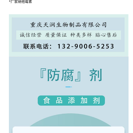
*厂家纳他霉素