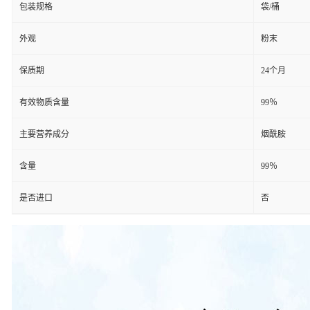
包装规格
袋/桶
外观
粉末
保质期
24个月
有效物质含量
99％
主要营养成分
烟酰胺
含量
99％
是否进口
否