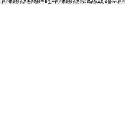
供供应烟酰胺食品级烟酰胺专业生产供应烟酰胺食用供应烟酰胺类别含量99%供应