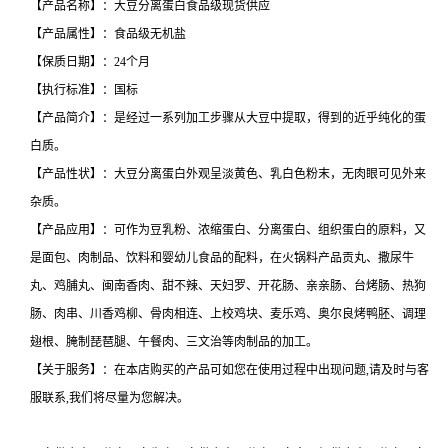
【产品名称】：大豆分离蛋白食品级现货供应
【产品属性】：食品级无机盐
【保质日期】：24个月
【执行标准】：国标
【产品简介】：是经过一系列加工步骤从大豆中提取，得到的近乎纯化的蛋
白质。
【产品性状】：大豆分离蛋白外观呈淡黄色、乳白色粉末，无肉眼可见外来
杂质。
【产品应用】：可作为豆乳粉、浓缩蛋白、分离蛋白、组织蛋白的原料，又
是面包、肉制品、饮料和婴幼儿食品的配料，在火锅料产品贡丸、撒尿牛
丸、鸡脯丸、闽南香肉、甜不辣、天妇罗、开花肠、亲亲肠、台烤肠、热狗
肠、肉串、川香鸡柳、骨肉相连、上校鸡块、麦乐鸡、奥尔良烤鸭胚、调理
翅根、腌制琵琶腿、午餐肉、三文治等肉制品的加工。
【关于服务】：在本店购买的产品可如您在使用过程中出现问题,请及时与客
服联系,我们将尽量为您解决。