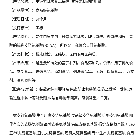
【产品名称】：支链氨基酸食品标准 支链氨基酸的用量
【产品属性】：食品级氨基酸
【保质日期】：24个月
【执行标准】：国标
【产品简介】：是蛋白质中的三种常见氨基酸，即亮氨酸、缬氨酸和异亮氨
酸的统称支链氨基酸(BCAA)，所以又可称复合支链氨基酸。
【产品性状】：粉末疏松、无结块，无肉眼可见杂质。
【产品应用】：是重要和有效的营养补剂。食品添加剂。食品：用于乳制食
品、肉制食品、烘焙食品、面制食品、调味食品等。医药：保健食品 、填充
剂、医药原料等。
【贮存与运输】：装载运输时要轻装轻放,防止包装破损,防止受潮、受热,运
输过程中防止雨淋受潮,应与有毒物品隔离。每袋净重25千克。
厂家支链氨基酸 生产厂家支链氨基酸 食品级支链氨基酸 价格支链氨基酸 哪
里有卖的支链氨基酸 品牌支链氨基酸 供应支链氨基酸 报价支链氨基酸 厂/家/
直/销支链氨基酸 直供支链氨基酸 现货支链氨基酸 专业生产支链氨基酸 食用