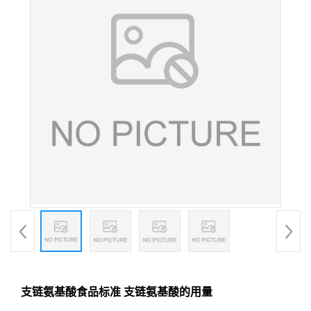
支链氨基酸食品标准 支链氨基酸的用量