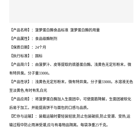
【产品名称】：菠萝蛋白酶食品标准 菠萝蛋白酶的用量
【产品属性】：食品级酶制剂
【保质日期】：24个月
【执行标准】：国标
【产品简介】：由菠萝汁、皮等提取的巯基蛋白酶。浅黄色无定形粉末，微
有特异臭。分子量33000。
【产品性状】：浅黄色无定形粉末，微有特异臭。分子量33000。水溶液无色
至淡黄色,有时有乳白光
【产品应用】：将菠萝蛋白酶加入生面团中，可使面筋降解，生面团被软化
后易于加工。并能提高饼干与面包的口感与品质。
【贮存与运输】：装载运输时要轻装轻放,防止包装破损,防止受潮、受热,运
输过程中防止雨淋受潮,应与有毒物品隔离。每袋净重25千克。