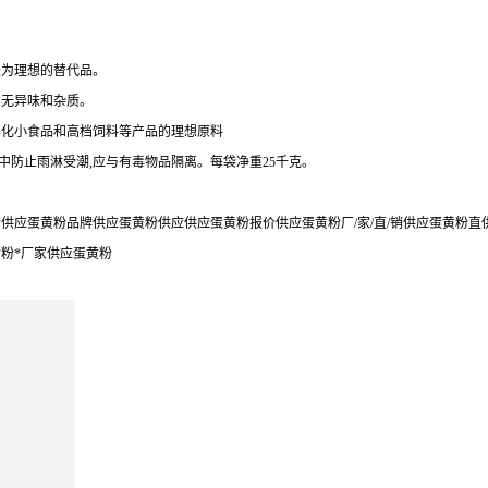
最为理想的替代品。
，无异味和杂质。
膨化小食品和高档饲料等产品的理想原料
中防止雨淋受潮,应与有毒物品隔离。每袋净重25千克。
应蛋黄粉品牌供应蛋黄粉供应供应蛋黄粉报价供应蛋黄粉厂/家/直/销供应蛋黄粉直
粉*厂家供应蛋黄粉