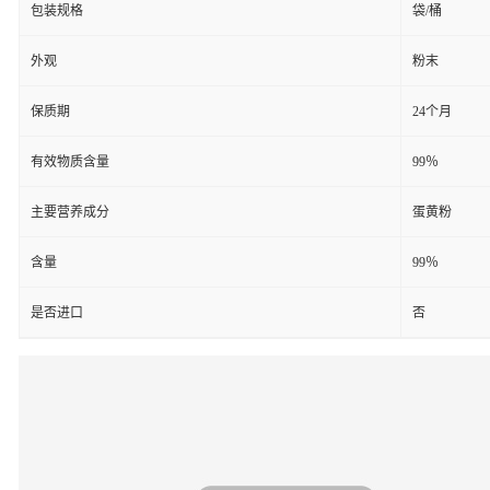
包装规格
袋/桶
外观
粉末
保质期
24个月
有效物质含量
99％
主要营养成分
蛋黄粉
含量
99％
是否进口
否