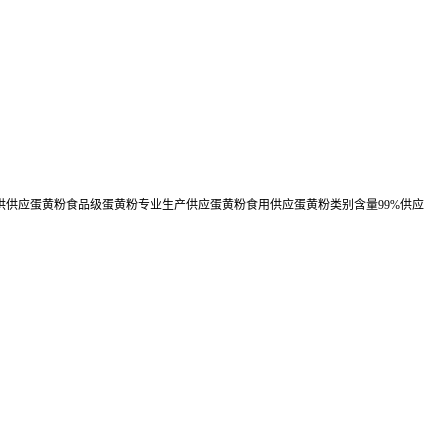
供供应蛋黄粉食品级蛋黄粉专业生产供应蛋黄粉食用供应蛋黄粉类别含量99%供应