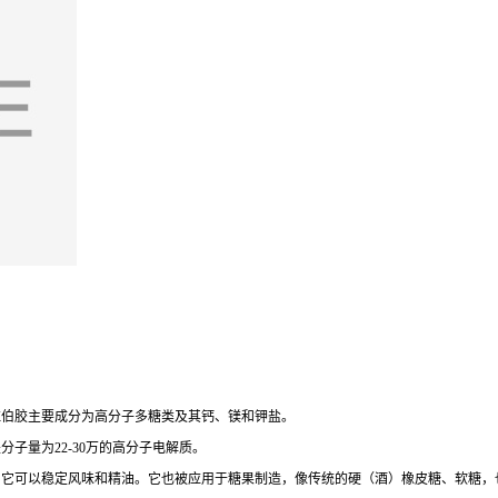
拉伯胶主要成分为高分子多糖类及其钙、镁和钾盐。
子量为22-30万的高分子电解质。
中它可以稳定风味和精油。它也被应用于糖果制造，像传统的硬（酒）橡皮糖、软糖，