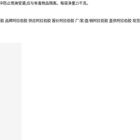
中防止雨淋受潮,应与有毒物品隔离。每袋净重25千克。
 品牌阿拉伯胶 供应阿拉伯胶 报价阿拉伯胶 厂/家/直/销阿拉伯胶 直供阿拉伯胶 现货