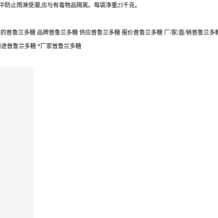
中防止雨淋受潮,应与有毒物品隔离。每袋净重25千克。
的普鲁兰多糖 品牌普鲁兰多糖 供应普鲁兰多糖 报价普鲁兰多糖 厂/家/直/销普鲁兰多
用途普鲁兰多糖 *厂家普鲁兰多糖