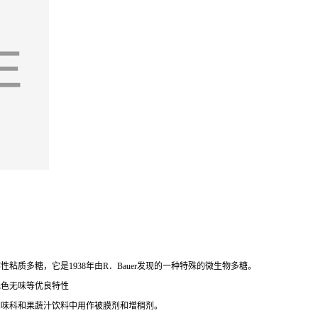
质多糖，它是1938年由R．Bauer发现的一种特殊的微生物多糖。
无色无味等优良特性
调味科和果蔬汁饮料中用作被膜剂和增稠剂。