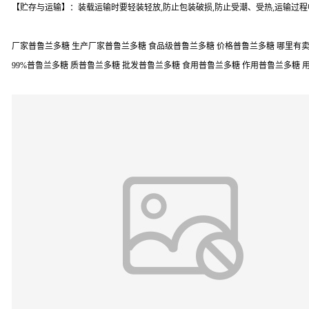
【贮存与运输】：装载运输时要轻装轻放,防止包装破损,防止受潮、受热,运输过程
厂家普鲁兰多糖 生产厂家普鲁兰多糖 食品级普鲁兰多糖 价格普鲁兰多糖 哪里有卖
99%普鲁兰多糖 质普鲁兰多糖 批发普鲁兰多糖 食用普鲁兰多糖 作用普鲁兰多糖 