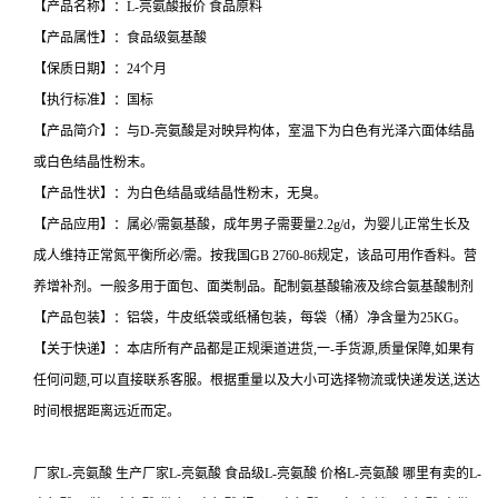
【产品名称】：L-亮氨酸报价 食品原料
【产品属性】：食品级氨基酸
【保质日期】：24个月
【执行标准】：国标
【产品简介】：与D-亮氨酸是对映异构体，室温下为白色有光泽六面体结晶
或白色结晶性粉末。
【产品性状】：为白色结晶或结晶性粉末，无臭。
【产品应用】：属必/需氨基酸，成年男子需要量2.2g/d，为婴儿正常生长及
成人维持正常氮平衡所必/需。按我国GB 2760-86规定，该品可用作香料。营
养增补剂。一般多用于面包、面类制品。配制氨基酸输液及综合氨基酸制剂
【产品包装】：铝袋，牛皮纸袋或纸桶包装，每袋（桶）净含量为25KG。
【关于快递】：本店所有产品都是正规渠道进货,一-手货源,质量保障,如果有
任何问题,可以直接联系客服。根据重量以及大小可选择物流或快递发送,送达
时间根据距离远近而定。
厂家L-亮氨酸 生产厂家L-亮氨酸 食品级L-亮氨酸 价格L-亮氨酸 哪里有卖的L-