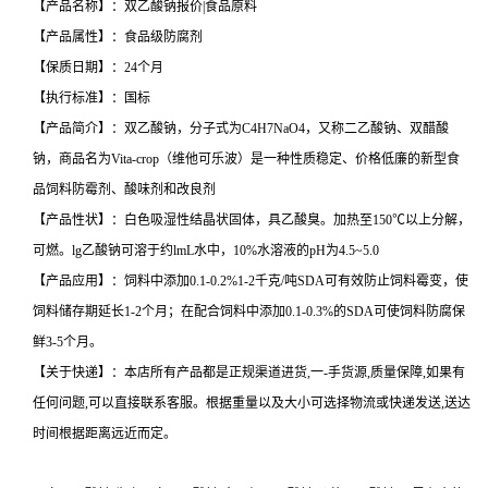
【产品名称】：双乙酸钠报价|食品原料
【产品属性】：食品级防腐剂
【保质日期】：24个月
【执行标准】：国标
【产品简介】：双乙酸钠，分子式为C4H7NaO4，又称二乙酸钠、双醋酸
钠，商品名为Vita-crop（维他可乐波）是一种性质稳定、价格低廉的新型食
品饲料防霉剂、酸味剂和改良剂
【产品性状】：白色吸湿性结晶状固体，具乙酸臭。加热至150℃以上分解，
可燃。lg乙酸钠可溶于约lmL水中，10%水溶液的pH为4.5~5.0
【产品应用】：饲料中添加0.1-0.2%1-2千克/吨SDA可有效防止饲料霉变，使
饲料储存期延长1-2个月；在配合饲料中添加0.1-0.3%的SDA可使饲料防腐保
鲜3-5个月。
【关于快递】：本店所有产品都是正规渠道进货,一-手货源,质量保障,如果有
任何问题,可以直接联系客服。根据重量以及大小可选择物流或快递发送,送达
时间根据距离远近而定。