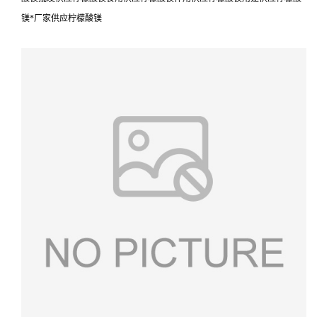
镁*厂家供应柠檬酸镁