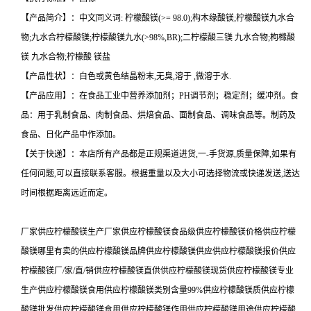
【产品简介】：中文同义词: 柠檬酸镁(>= 98.0);构木缘酸镁;柠檬酸镁九水合
物;九水合柠檬酸镁;柠檬酸镁九水(>98%,BR);二柠檬酸三镁 九水合物;枸橼酸
镁 九水合物;柠檬酸 镁盐
【产品性状】：白色或黄色结晶粉末,无臭,溶于 ,微溶于水.
【产品应用】：在食品工业中营养添加剂；PH调节剂；稳定剂；缓冲剂。食
品：用于乳制食品、肉制食品、烘焙食品、面制食品、调味食品等。制药及
食品、日化产品中作添加。
【关于快递】：本店所有产品都是正规渠道进货,一-手货源,质量保障,如果有
任何问题,可以直接联系客服。根据重量以及大小可选择物流或快递发送,送达
时间根据距离远近而定。
厂家供应柠檬酸镁生产厂家供应柠檬酸镁食品级供应柠檬酸镁价格供应柠檬
酸镁哪里有卖的供应柠檬酸镁品牌供应柠檬酸镁供应供应柠檬酸镁报价供应
柠檬酸镁厂/家/直/销供应柠檬酸镁直供供应柠檬酸镁现货供应柠檬酸镁专业
生产供应柠檬酸镁食用供应柠檬酸镁类别含量99%供应柠檬酸镁质供应柠檬
酸镁批发供应柠檬酸镁食用供应柠檬酸镁作用供应柠檬酸镁用途供应柠檬酸