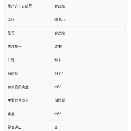
生产许可证编号
食品级
CAS
98-92-0
型号
食品级
包装规格
袋/桶
外观
粉末
保质期
24个月
有效物质含量
99％
主要营养成分
烟酰胺
含量
99％
是否进口
否