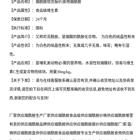
【产品名称】：烟酰胺现货报价|食用烟酰胺
【产品属性】：食品级维生素
【保质日期】：24个月
【执行标准】：国标
【产品简介】：又称尼克酰胺，是烟酸的酰胺化合物。 为白色的结晶性粉末
【产品性状】：为白色的结晶性粉末；无臭或几乎无臭，味苦；略有引湿
性。
【产品应用】：是哺乳类动物必/需的营养物。水溶性较烟酸好，但易与维生
素C生成复合物而结块。用量30mg/kg。
【关于下单】：请与在线客服联系确认是否有货,并确认收货地址以及协商发
货详情,请您拍下后在网页上填写完整准确的收货信息,避免地址有误收不到东
西,谢谢您的配合与支持!
厂家供应烟酰胺生产厂家供应烟酰胺食品级供应烟酰胺价格供应烟酰胺哪里
有卖的供应烟酰胺品牌供应烟酰胺供应供应烟酰胺报价供应烟酰胺厂/家/直/
销供应烟酰胺直供供应烟酰胺食品级烟酰胺专业生产供应烟酰胺食用供应烟