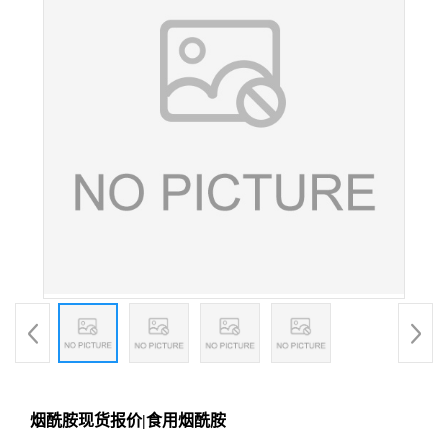
烟酰胺现货报价|食用烟酰胺