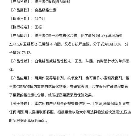
【产品名称】：维生素C报价|食品原料
【产品属性】：食品级维生素
【保质日期】：24个月
【执行标准】：国标
【产品简介】：维生素C是一种有机化合物，化学命名为L-(+)-苏阿糖型
2,3,4,5,6-五羟基-2-己烯酸-4-内酯，又名L-抗坏血酸，分子式为C6H8O6，分
子量为176.12。
【产品性状】：白色结晶或结晶性粉末，无臭，味酸，有时是针状的单斜晶
体。
【产品应用】：可用作营养增补剂、抗氧化剂，也可用作小麦粉改良剂。维
生素C是植物体内重要的抗氧化物质，有研究表明，若在采后贮藏过程提高
了果蔬的维生素C含量，就能提高果蔬采后保鲜效果。
【关于快递】：本店所有产品都是正规渠道进货,一-手货源,质量保障,如果有
任何问题,可以直接联系客服。根据重量以及大小可选择物流或快递发送,送达
时间根据距离远近而定。