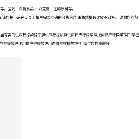
等。医药：保健食品 、填充剂、医药原料等。
,请您拍下后在网页上填写完整准确的收货信息,避免地址有误收不到东西,谢谢您的配
里有卖的供应柠檬酸锌品牌供应柠檬酸锌供应供应柠檬酸锌报价供应柠檬酸锌厂/家/
供应柠檬酸锌作用供应柠檬酸锌用途供应柠檬酸锌*厂家供应柠檬酸锌