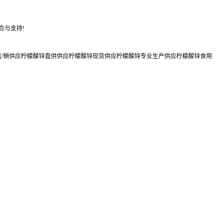
合与支持!
直/销供应柠檬酸锌直供供应柠檬酸锌现货供应柠檬酸锌专业生产供应柠檬酸锌食用