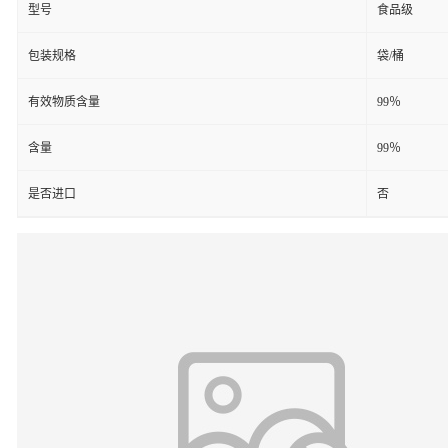
型号
食品级
包装规格
袋/桶
有效物质含量
99％
含量
99％
是否进口
否