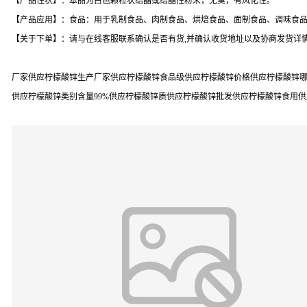
【产品性状】：本品为白色颗粒状结晶或结晶性粉末，无臭，有风化性。
【产品应用】：食品：用于乳制食品、肉制食品、烘焙食品、面制食品、调味食品
【关于下单】：请与在线客服联系确认是否有货,并确认收货地址以及协商发货详情
厂家供应柠檬酸锌生产厂家供应柠檬酸锌食品级供应柠檬酸锌价格供应柠檬酸锌哪
供应柠檬酸锌类别含量99%供应柠檬酸锌质供应柠檬酸锌批发供应柠檬酸锌食用