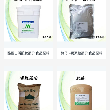
酪蛋白磷酸肽报价|食品原料
酵母β-葡聚糖报价|食品原料