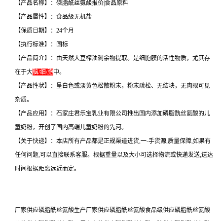
【产品名称】：磷脂酰丝氨酸报价|食品原料
【产品属性】：食品级无机盐
【保质日期】：24个月
【执行标准】：国标
【产品简介】：由天然大豆榨油剩余物提取。是细胞膜的活性物质，尤其存
在于大
脑/细/胞
中。
【产品性状】：呈白色或淡黄色松散粉末，粉末疏松、无结块，无肉眼可见
杂质。
【产品应用】：石家庄君乐宝乳业有限公司推出国内添加磷脂酰丝氨酸的儿
童奶粉，开创了国内高端儿童奶粉的先河。
【关于快递】：本店所有产品都是正规渠道进货,一-手货源,质量保障,如果有
任何问题,可以直接联系客服。根据重量以及大小可选择物流或快递发送,送达
时间根据距离远近而定。
厂家供应磷脂酰丝氨酸生产厂家供应磷脂酰丝氨酸食品级供应磷脂酰丝氨酸