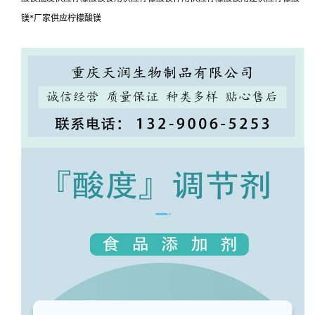
镁*厂家供应柠檬酸镁