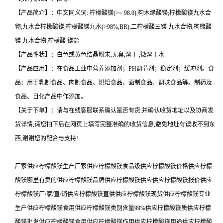
【产品简介】：中文同义词: 柠檬酸镁(>= 98.0);构木缘酸镁;柠檬酸镁九水合
物;九水合柠檬酸镁;柠檬酸镁九水(>98%,BR);二柠檬酸三镁 九水合物;枸橼酸
镁 九水合物;柠檬酸 镁盐
【产品性状】：白色或黄色结晶粉末,无臭,溶于 ,微溶于水.
【产品应用】：在食品工业中营养添加剂；PH调节剂；稳定剂；缓冲剂。食
品：用于乳制食品、肉制食品、烘焙食品、面制食品、调味食品等。制药及
食品、日化产品中作添加。
【关于下单】：请与在线客服联系确认是否有货,并确认收货地址以及协商发
货详情,请您拍下后在网页上填写完整准确的收货信息,避免地址有误收不到东
西,谢谢您的配合与支持!
厂家供应柠檬酸镁生产厂家供应柠檬酸镁食品级供应柠檬酸镁价格供应柠檬
酸镁哪里有卖的供应柠檬酸镁品牌供应柠檬酸镁供应供应柠檬酸镁报价供应
柠檬酸镁厂/家/直/销供应柠檬酸镁直供供应柠檬酸镁现货供应柠檬酸镁专业
生产供应柠檬酸镁食用供应柠檬酸镁类别含量99%供应柠檬酸镁质供应柠檬
酸镁批发供应柠檬酸镁食用供应柠檬酸镁作用供应柠檬酸镁用途供应柠檬酸