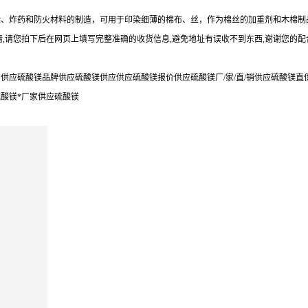
柴、炸药和防火材料的制造，可用于印染细薄的棉布、丝，作为棉丝的加重剂和木棉制
,请您拍下后在网页上填写完整准确的收货信息,避免地址有误收不到东西,谢谢您的配
应硫酸镁品牌供应硫酸镁供应供应硫酸镁报价供应硫酸镁厂/家/直/销供应硫酸镁直
酸镁*厂家供应硫酸镁