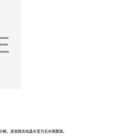
受热分解，逐渐脱去结晶水变为无水硫酸镁。