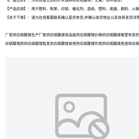
【产品性状】：为白色或无色的针状或斜柱状结晶体，无臭，凉并微苦。
【产品应用】：用于肥料、制革、印染、催化剂、造纸、塑料、瓷器、颜料、火
【关于下单】：请与在线客服联系确认是否有货,并确认收货地址以及协商发货详情
厂家供应硫酸镁生产厂家供应硫酸镁食品级供应硫酸镁价格供应硫酸镁哪里有卖的供
应硫酸镁质供应硫酸镁批发供应硫酸镁食用供应硫酸镁作用供应硫酸镁用途供应硫