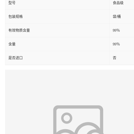
型号
食品级
包装规格
袋/桶
有效物质含量
99％
含量
99％
是否进口
否