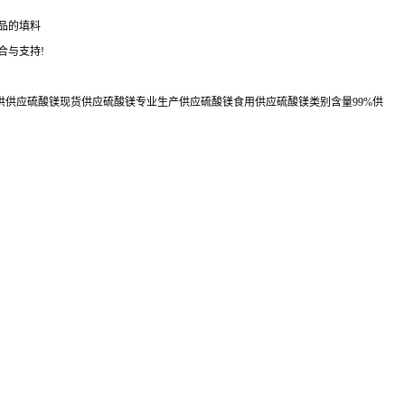
品的填料
合与支持!
供供应硫酸镁现货供应硫酸镁专业生产供应硫酸镁食用供应硫酸镁类别含量99%供