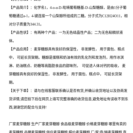
【产品简介】：化学名1，4-o-α-D-吡喃葡萄糖基-D-山梨糖醇，是由1分子葡
萄糖通过α-1，4-键连接一个山梨醇所组成的二糖。分子式为C12H24O11，相
对分子质量为344.31。
【产品性状】：有两种个产品：一为无色结晶性产品；二为无色粘稠状液
体。
【产品应用】：麦芽糖醇具有良好的保湿性， 非发酵性， 用于面包、糕点
中， 可延长货架期。糖醇是蛋糕和奶油有效的乳化剂和发泡剂，用作冰淇
淋、奶油糕点、奶糖等高脂肪食品的甜味剂， 可促进人体对钙的吸收， 麦
芽糖醇具有良好的保湿性， 非发酵性， 用于面包、糕点中， 可延长货架
期。
【关于下单】：请与在线客服联系确认是否有货,并确认收货地址以及协商发
货详情,请您拍下后在网页上填写完整准确的收货信息,避免地址有误收不到东
西,谢谢您的配合与支持!
厂家麦芽糖醇 生产厂家麦芽糖醇 食品级麦芽糖醇 价格麦芽糖醇 哪里有卖的
麦芽糖醇 品牌麦芽糖醇 供应麦芽糖醇 报价麦芽糖醇 厂/家/直/销麦芽糖醇 直