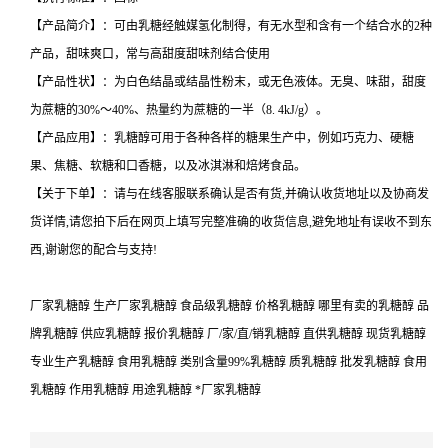
【产品简介】：可由乳糖经触媒氢化制得，有无水型和含有一个结合水的2种
产品，甜味爽口，常与高甜度甜味剂结合使用
【产品性状】：为白色结晶或结晶性粉末，或无色液体。无臭、味甜，甜度
为蔗糖的30%～40%、热量约为蔗糖的一半（8. 4kJ/g）。
【产品应用】：乳糖醇可用于各种各样的糖果生产中，例如巧克力、硬糖
果、焦糖、软糖和口香糖，以及冰淇淋和焙烤食品。
【关于下单】：请与在线客服联系确认是否有货,并确认收货地址以及协商发
货详情,请您拍下后在网页上填写完整准确的收货信息,避免地址有误收不到东
西,谢谢您的配合与支持!
厂家乳糖醇 生产厂家乳糖醇 食品级乳糖醇 价格乳糖醇 哪里有卖的乳糖醇 品
牌乳糖醇 供应乳糖醇 报价乳糖醇 厂/家/直/销乳糖醇 直供乳糖醇 现货乳糖醇
专业生产乳糖醇 食用乳糖醇 类别含量99%乳糖醇 质乳糖醇 批发乳糖醇 食用
乳糖醇 作用乳糖醇 用途乳糖醇 *厂家乳糖醇