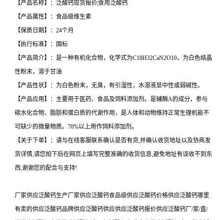
【产品名称】：泛酸钙现货报价|食用泛酸钙
【产品属性】：食品级维生素
【保质日期】：24个月
【执行标准】：国标
【产品简介】：是一种有机化合物，化学式为C18H32CaN2O10，为白色结晶
性粉末，溶于甘油
【产品性状】：为白色粉末，无臭，有引湿性，水溶液显中性或弱碱性。
【产品应用】：主要用于医药、食品及饲料添加剂。是辅酶A的成分，参与
碳水化合物、脂肪和蛋白质的代谢作用，是人体和动物维持正常生理机能不
可缺少的微量物质。70%以上用作饲料添加剂。
【关于下单】：请与在线客服联系确认是否有货,并确认收货地址以及协商发
货详情,请您拍下后在网页上填写完整准确的收货信息,避免地址有误收不到东
西,谢谢您的配合与支持!
厂家供应泛酸钙生产厂家供应泛酸钙食品级供应泛酸钙价格供应泛酸钙哪里
有卖的供应泛酸钙品牌供应泛酸钙供应供应泛酸钙报价供应泛酸钙厂/家/直/