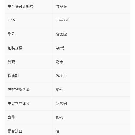
生产许可证编号
食品级
CAS
137-08-6
型号
食品级
包装规格
袋/桶
外观
粉末
保质期
24个月
有效物质含量
99％
主要营养成分
泛酸钙
含量
99％
是否进口
否