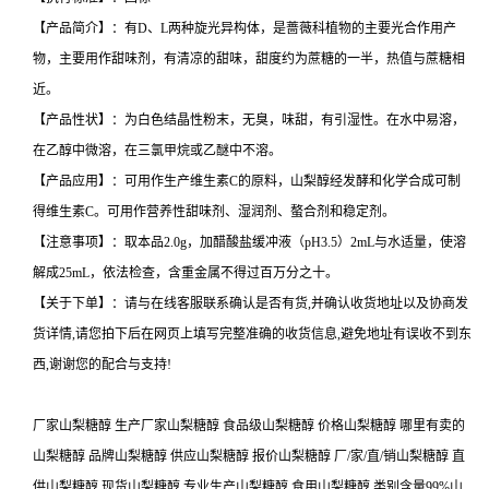
【产品简介】：有D、L两种旋光异构体，是蔷薇科植物的主要光合作用产
物，主要用作甜味剂，有清凉的甜味，甜度约为蔗糖的一半，热值与蔗糖相
近。
【产品性状】：为白色结晶性粉末，无臭，味甜，有引湿性。在水中易溶，
在乙醇中微溶，在三氯甲烷或乙醚中不溶。
【产品应用】：可用作生产维生素C的原料，山梨醇经发酵和化学合成可制
得维生素C。可用作营养性甜味剂、湿润剂、螯合剂和稳定剂。
【注意事项】：取本品2.0g，加醋酸盐缓冲液（pH3.5）2mL与水适量，使溶
解成25mL，依法检查，含重金属不得过百万分之十。
【关于下单】：请与在线客服联系确认是否有货,并确认收货地址以及协商发
货详情,请您拍下后在网页上填写完整准确的收货信息,避免地址有误收不到东
西,谢谢您的配合与支持!
厂家山梨糖醇 生产厂家山梨糖醇 食品级山梨糖醇 价格山梨糖醇 哪里有卖的
山梨糖醇 品牌山梨糖醇 供应山梨糖醇 报价山梨糖醇 厂/家/直/销山梨糖醇 直
供山梨糖醇 现货山梨糖醇 专业生产山梨糖醇 食用山梨糖醇 类别含量99%山