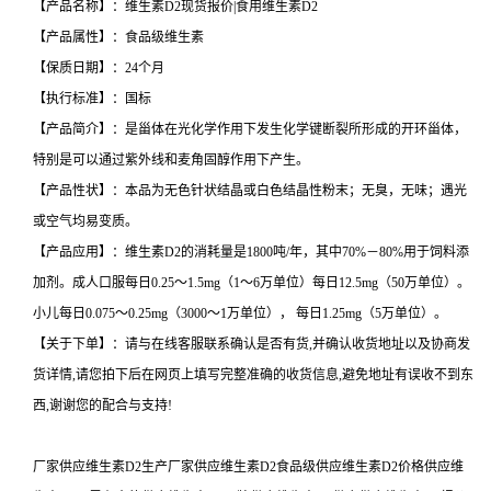
【产品名称】：维生素D2现货报价|食用维生素D2
【产品属性】：食品级维生素
【保质日期】：24个月
【执行标准】：国标
【产品简介】：是甾体在光化学作用下发生化学键断裂所形成的开环甾体，
特别是可以通过紫外线和麦角固醇作用下产生。
【产品性状】：本品为无色针状结晶或白色结晶性粉末；无臭，无味；遇光
或空气均易变质。
【产品应用】：维生素D2的消耗量是1800吨/年，其中70%－80%用于饲料添
加剂。成人口服每日0.25～1.5mg（1～6万单位）每日12.5mg（50万单位）。
小儿每日0.075～0.25mg（3000～1万单位）， 每日1.25mg（5万单位）。
【关于下单】：请与在线客服联系确认是否有货,并确认收货地址以及协商发
货详情,请您拍下后在网页上填写完整准确的收货信息,避免地址有误收不到东
西,谢谢您的配合与支持!
厂家供应维生素D2生产厂家供应维生素D2食品级供应维生素D2价格供应维