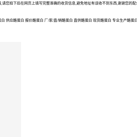
,请您拍下后在网页上填写完整准确的收货信息,避免地址有误收不到东西,谢谢您的配
 供应酪蛋白 报价酪蛋白 厂/家/直/销酪蛋白 直供酪蛋白 现货酪蛋白 专业生产酪蛋白