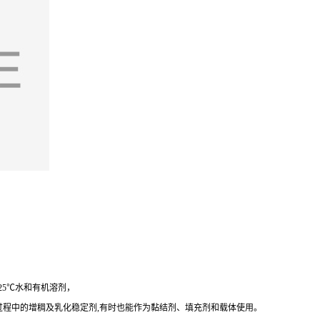
25℃水和有机溶剂，
过程中的增稠及乳化稳定剂,有时也能作为黏结剂、填充剂和载体使用。