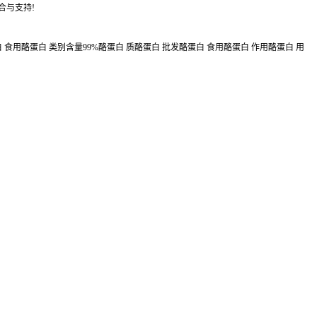
合与支持!
 食用酪蛋白 类别含量99%酪蛋白 质酪蛋白 批发酪蛋白 食用酪蛋白 作用酪蛋白 用