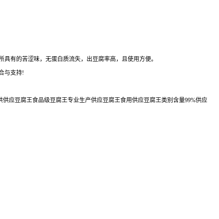
所具有的苦涩味，无蛋白质流失，出豆腐率高，且使用方便。
合与支持!
供供应豆腐王食品级豆腐王专业生产供应豆腐王食用供应豆腐王类别含量99%供应