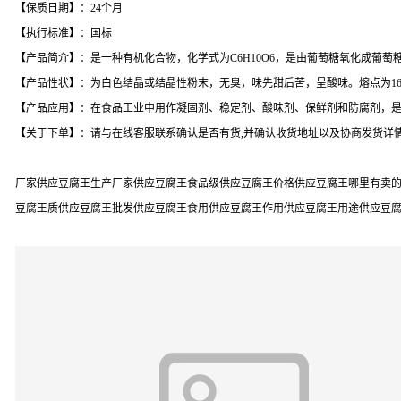
【保质日期】：24个月
【执行标准】：国标
【产品简介】：是一种有机化合物，化学式为C6H10O6，是由葡萄糖氧化成葡
【产品性状】：为白色结晶或结晶性粉末，无臭，味先甜后苦，呈酸味。熔点为16
【产品应用】：在食品工业中用作凝固剂、稳定剂、酸味剂、保鲜剂和防腐剂，
【关于下单】：请与在线客服联系确认是否有货,并确认收货地址以及协商发货详情
厂家供应豆腐王生产厂家供应豆腐王食品级供应豆腐王价格供应豆腐王哪里有卖的供
豆腐王质供应豆腐王批发供应豆腐王食用供应豆腐王作用供应豆腐王用途供应豆腐