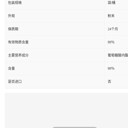
包装规格
袋/桶
外观
粉末
保质期
24个月
有效物质含量
99％
主要营养成分
葡萄糖酸内
含量
99％
是否进口
否