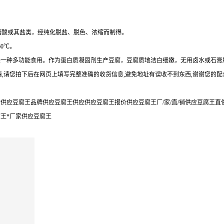
萄糖酸或其盐类，经纯化脱盐、脱色、浓缩而制得。
0℃。
是一种多功能食用。作为蛋白质凝固剂生产豆腐，豆腐质地洁白细嫩，无用卤水或石膏
,请您拍下后在网页上填写完整准确的收货信息,避免地址有误收不到东西,谢谢您的配
应豆腐王品牌供应豆腐王供应供应豆腐王报价供应豆腐王厂/家/直/销供应豆腐王直
王*厂家供应豆腐王