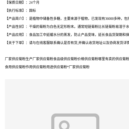
【保质日期】：24个月
【执行标准】：国标
【产品简介】：是植物中储备性多糖，主要来源于植物，已发现有36000多种，
【产品性状】：干燥的菊粉为白色无定形粉末。通常短链菊粉比长链菊粉易溶于
【产品应用】：食品加工中延缓水分的蒸发，防止产品变味，延长食品货架期和保质
【关于下单】：请与在线客服联系确认是否有货,并确认收货地址以及协商发货详情
厂家供应菊粉生产厂家供应菊粉食品级供应菊粉价格供应菊粉哪里有卖的供应菊粉品
食用供应菊粉作用供应菊粉用途供应菊粉*厂家供应菊粉