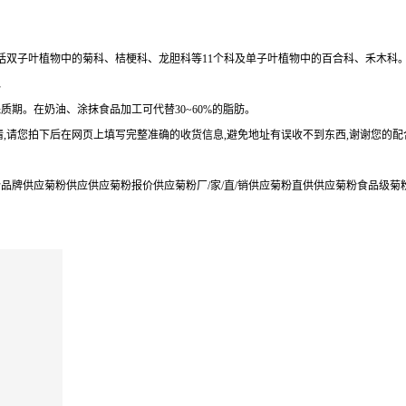
包括双子叶植物中的菊科、桔梗科、龙胆科等11个科及单子叶植物中的百合科、禾木科
水
期。在奶油、涂抹食品加工可代替30~60%的脂肪。
,请您拍下后在网页上填写完整准确的收货信息,避免地址有误收不到东西,谢谢您的配
牌供应菊粉供应供应菊粉报价供应菊粉厂/家/直/销供应菊粉直供供应菊粉食品级菊