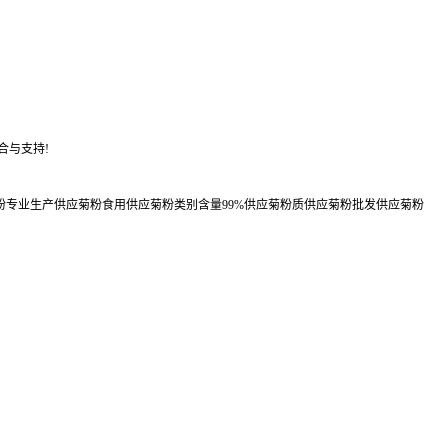
。
合与支持!
粉专业生产供应菊粉食用供应菊粉类别含量99%供应菊粉质供应菊粉批发供应菊粉