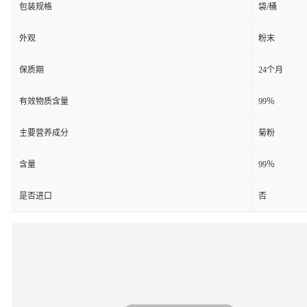
包装规格
袋/桶
外观
粉末
保质期
24个月
有效物质含量
99％
主要营养成分
菊粉
含量
99％
是否进口
否