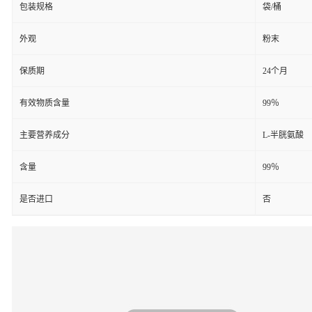
包装规格
袋/桶
外观
粉末
保质期
24个月
有效物质含量
99％
主要营养成分
L-半胱氨酸
含量
99％
是否进口
否