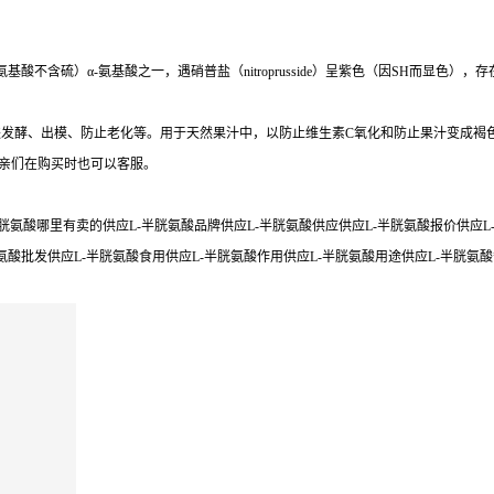
含硫）α-氨基酸之一，遇硝普盐（nitroprusside）呈紫色（因SH而显色）
发酵、出模、防止老化等。用于天然果汁中，以防止维生素C氧化和防止果汁变成褐
,亲们在购买时也可以客服。
胱氨酸哪里有卖的供应L-半胱氨酸品牌供应L-半胱氨酸供应供应L-半胱氨酸报价供应L-半
胱氨酸批发供应L-半胱氨酸食用供应L-半胱氨酸作用供应L-半胱氨酸用途供应L-半胱氨酸