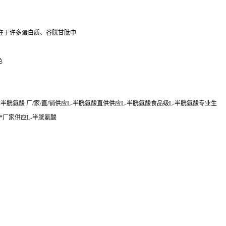
，存在于许多蛋白质、谷胱甘肽中
色
胱氨酸 厂/家/直/销供应L-半胱氨酸直供供应L-半胱氨酸食品级L-半胱氨酸专业生
*厂家供应L-半胱氨酸