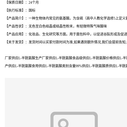
【保质日期】：24个月
【执行标准】：国标
【产品简介】：一种生物体内常见的氨基酸。为含硫（高中人教化学选修5上定义氨基酸不
【产品性状】：无色至白色结晶或结晶性粉末，有轻微特殊气味酸味
【产品应用】：化妆品、生化研究等方面。用于面包料中，以促进谷朊形成及促进
【关于发货】：发货时间以买家付款时间为准,如果遇到额外情况,我们会提前告知
厂家供应L-半胱氨酸生产厂家供应L-半胱氨酸食品级供应L-半胱氨酸价格供应L-半
产供应L-半胱氨酸食用供应L-半胱氨酸类别含量99%供应L-半胱氨酸质供应L-半