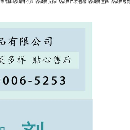
 品牌山梨酸钾 供应山梨酸钾 报价山梨酸钾 厂/家/直/销山梨酸钾 直供山梨酸钾 现货