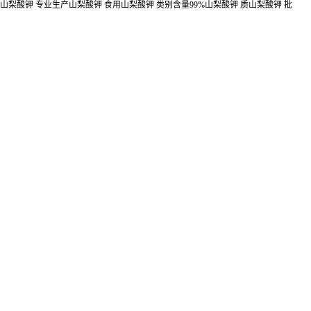
山梨酸钾 专业生产山梨酸钾 食用山梨酸钾 类别含量99%山梨酸钾 质山梨酸钾 批