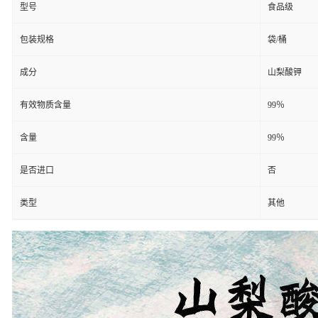
型号
食品级
包装规格
袋/桶
成分
山梨酸钾
有效物质含量
99％
含量
99％
是否进口
否
类型
其他