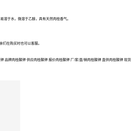
末，易溶于水，微溶于乙醇，具有天然肉桂香气。
,亲们在购买时也可以客服。
 品牌肉桂酸钾 供应肉桂酸钾 报价肉桂酸钾 厂/家/直/销肉桂酸钾 直供肉桂酸钾 现货