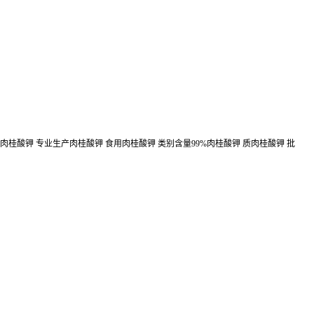
肉桂酸钾 专业生产肉桂酸钾 食用肉桂酸钾 类别含量99%肉桂酸钾 质肉桂酸钾 批