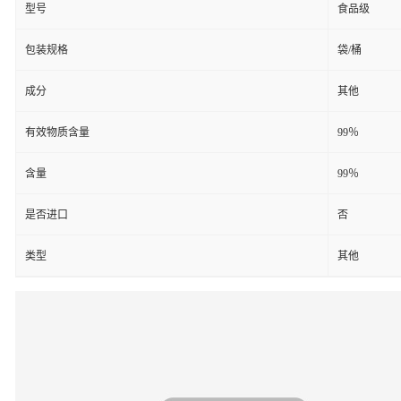
型号
食品级
包装规格
袋/桶
成分
其他
有效物质含量
99％
含量
99％
是否进口
否
类型
其他