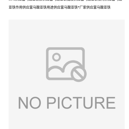
亚铁作用供应富马酸亚铁用途供应富马酸亚铁*厂家供应富马酸亚铁