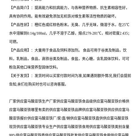
【产品简介】：提高能力和抗病能力，与各种营养物质、抗生素相容性好，
具有协同作用。能有效避免添加无机铁对维生素等活性物质的破坏。
【产品性状】：橙红色或红棕色粉末。无臭、几乎无味，微溶于水，在25℃
水中溶解到0.14g/100ml，几乎不溶于乙醇，熔点279-281℃，相对密度2.435；
可燃。
【产品应用】：大量用于食品及饲料添加剂。 食品可用于谷类及制品，饮
料，乳制品，食品，高铁谷类及制品，食盐，夹心糖，含乳固体饮料，可可
粉及其他口味营养型固体饮料。
【关于发货】：发货时间以买家付款时间为准,如果遇到额外情况,我们会提前
告知,亲们在购买时也可以咨询客服。
厂家供应富马酸亚铁生产厂家供应富马酸亚铁食品级供应富马酸亚铁价格供
应富马酸亚铁哪里有卖的供应富马酸亚铁品牌供应富马酸亚铁供应供应富马
酸亚铁报价供应富马酸亚铁厂/家/直/销供应富马酸亚铁直供供应富马酸亚铁
现货供应富马酸亚铁专业生产供应富马酸亚铁食用供应富马酸亚铁类别含量
99%供应富马酸亚铁质供应富马酸亚铁批发供应富马酸亚铁食用供应富马酸