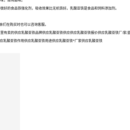
臭味，微有甜味。
种很好的食品铁强化剂，吸收效果比无机铁好。乳酸亚铁是食品和饲料添加剂。
,亲们在购买时也可以咨询客服。
里有卖的供应乳酸亚铁品牌供应乳酸亚铁供应供应乳酸亚铁报价供应乳酸亚铁厂/家/
供应乳酸亚铁作用供应乳酸亚铁用途供应乳酸亚铁*厂家供应乳酸亚铁