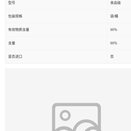
型号
食品级
包装规格
袋/桶
有效物质含量
99％
含量
99％
是否进口
否