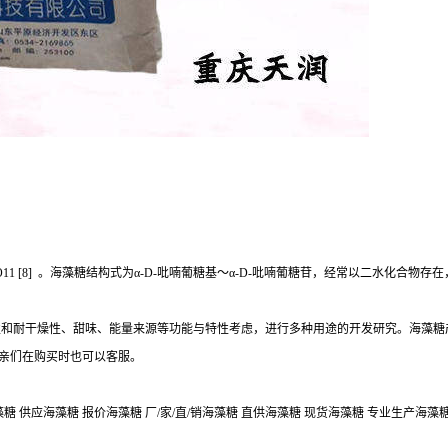
[8] 。海藻糖结构式为α-D-吡喃葡糖基～α-D-吡喃葡糖苷，经常以二水化合物存在，分子
性和耐干燥性、甜味、能量来源等功能与特性考虑，进行多种用途的开发研究。海藻糖
,亲们在购买时也可以客服。
 供应海藻糖 报价海藻糖 厂/家/直/销海藻糖 直供海藻糖 现货海藻糖 专业生产海藻糖