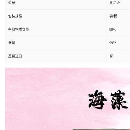
型号
食品级
包装规格
袋/桶
有效物质含量
99％
含量
99％
是否进口
否