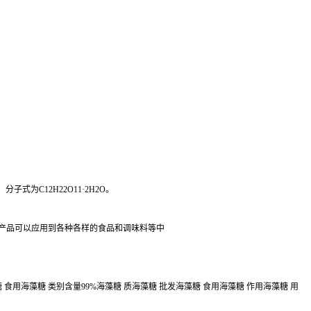
式为C12H22O11·2H2O。
产品可以应用到各种各样的食品和调味料等中
 食用海藻糖 类别含量99%海藻糖 质海藻糖 批发海藻糖 食用海藻糖 作用海藻糖 用