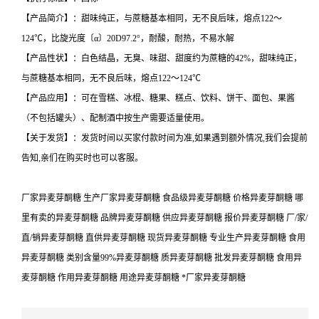
【产品简介】：甜味纯正，与蔗糖基本相同，无不良后味，熔点122～
124℃，比旋光度〔α〕20D97.2°，耐酸，耐热，不易水解
【产品性状】：白色结晶，无臭、味甜、甜度约为蔗糖的42%，甜味纯正，
与蔗糖基本相同，无不良后味，熔点122～124℃
【产品应用】：可在雪糕、冰棍、糖果、糕点、饮料、饼干、面包、果酱
（不包括罐头）、配制酒中按生产需要适量使用。
【关于发货】：发货时间以买家付款时间为准,如果遇到额外情况,我们会提前
告知,亲们在购买时也可以客服。
厂家异麦芽酮糖 生产厂家异麦芽酮糖 食品级异麦芽酮糖 价格异麦芽酮糖 哪
里有卖的异麦芽酮糖 品牌异麦芽酮糖 供应异麦芽酮糖 报价异麦芽酮糖 厂/家/
直/销异麦芽酮糖 直供异麦芽酮糖 现货异麦芽酮糖 专业生产异麦芽酮糖 食用
异麦芽酮糖 类别含量99%异麦芽酮糖 质异麦芽酮糖 批发异麦芽酮糖 食用异
麦芽酮糖 作用异麦芽酮糖 用途异麦芽酮糖 *厂家异麦芽酮糖