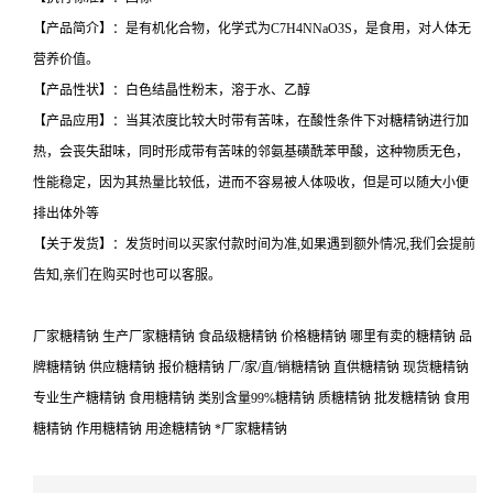
【产品简介】：是有机化合物，化学式为C7H4NNaO3S，是食用，对人体无
营养价值。
【产品性状】：白色结晶性粉末，溶于水、乙醇
【产品应用】：当其浓度比较大时带有苦味，在酸性条件下对糖精钠进行加
热，会丧失甜味，同时形成带有苦味的邻氨基磺酰苯甲酸，这种物质无色，
性能稳定，因为其热量比较低，进而不容易被人体吸收，但是可以随大小便
排出体外等
【关于发货】：发货时间以买家付款时间为准,如果遇到额外情况,我们会提前
告知,亲们在购买时也可以客服。
厂家糖精钠 生产厂家糖精钠 食品级糖精钠 价格糖精钠 哪里有卖的糖精钠 品
牌糖精钠 供应糖精钠 报价糖精钠 厂/家/直/销糖精钠 直供糖精钠 现货糖精钠
专业生产糖精钠 食用糖精钠 类别含量99%糖精钠 质糖精钠 批发糖精钠 食用
糖精钠 作用糖精钠 用途糖精钠 *厂家糖精钠