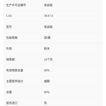
生产许可证编号
食品级
CAS
59-67-6
型号
食品级
包装规格
袋/桶
外观
粉末
保质期
24个月
有效物质含量
99％
主要营养成分
烟酸
含量
99％
是否进口
否