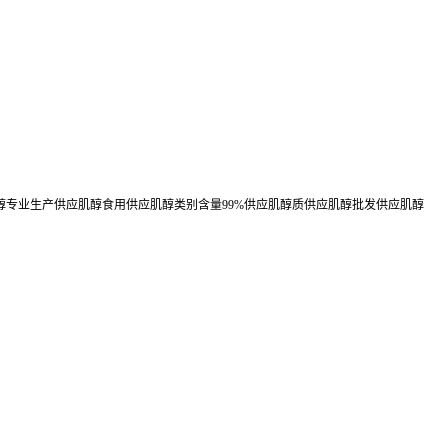
醇专业生产供应肌醇食用供应肌醇类别含量99%供应肌醇质供应肌醇批发供应肌醇