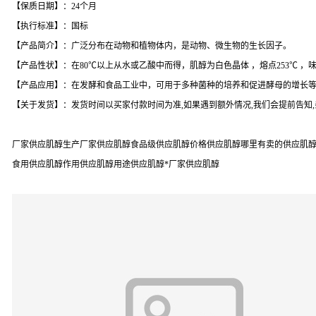
【保质日期】：24个月
【执行标准】：国标
【产品简介】：广泛分布在动物和植物体内，是动物、微生物的生长因子。
【产品性状】：在80℃以上从水或乙酸中而得，肌醇为白色晶体 ，熔点253℃ 
【产品应用】：在发酵和食品工业中，可用于多种菌种的培养和促进酵母的增长
【关于发货】：发货时间以买家付款时间为准,如果遇到额外情况,我们会提前告知
厂家供应肌醇生产厂家供应肌醇食品级供应肌醇价格供应肌醇哪里有卖的供应肌醇品
食用供应肌醇作用供应肌醇用途供应肌醇*厂家供应肌醇