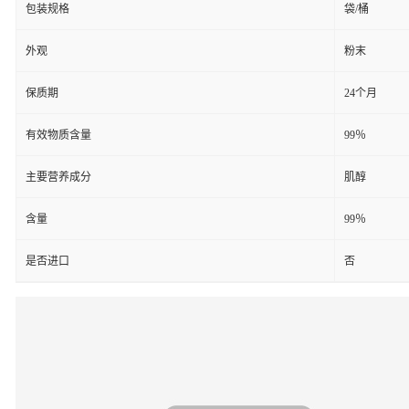
包装规格
袋/桶
外观
粉末
保质期
24个月
有效物质含量
99％
主要营养成分
肌醇
含量
99％
是否进口
否