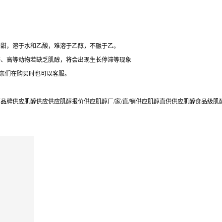
，味甜，溶于水和乙酸，难溶于乙醇，不融于乙。
等、高等动物若缺乏肌醇，将会出现生长停滞等现象
,亲们在购买时也可以客服。
牌供应肌醇供应供应肌醇报价供应肌醇厂/家/直/销供应肌醇直供供应肌醇食品级肌