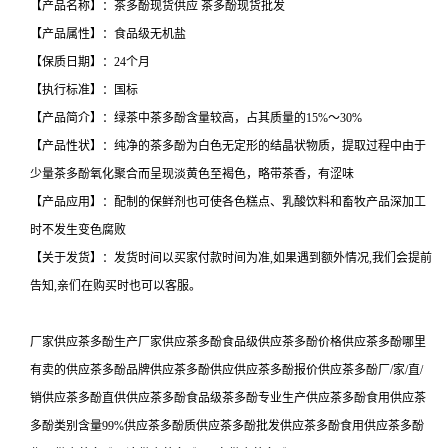
【产品名称】：茶多酚现货供应 茶多酚现货批发
【产品属性】：食品级无机盐
【保质日期】：24个月
【执行标准】：国标
【产品简介】：绿茶中茶多酚含量较高，占其质量的15%～30%
【产品性状】：纯净的茶多酚为白色无定形的结晶状物质，提取过程中由于
少量茶多酚氧化聚合而呈现淡黄色至褐色，略带茶香，有涩味
【产品应用】：配制的保鲜剂也可使各色糕点、乳酸饮料和畜牧产品深加工
时不发生变色腐败
【关于发货】：发货时间以买家付款时间为准,如果遇到额外情况,我们会提前
告知,亲们在购买时也可以客服。
厂家供应茶多酚生产厂家供应茶多酚食品级供应茶多酚价格供应茶多酚哪里
有卖的供应茶多酚品牌供应茶多酚供应供应茶多酚报价供应茶多酚厂/家/直/
销供应茶多酚直供供应茶多酚食品级茶多酚专业生产供应茶多酚食用供应茶
多酚类别含量99%供应茶多酚质供应茶多酚批发供应茶多酚食用供应茶多酚