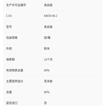
生产许可证编号
食品级
CAS
84650-60-2
型号
食品级
包装规格
袋/桶
外观
粉末
保质期
24个月
有效物质含量
99％
主要营养成分
茶多酚
含量
99％
是否进口
否