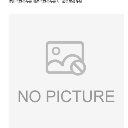
作用供应茶多酚用途供应茶多酚*厂家供应茶多酚