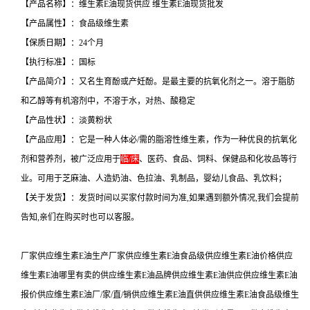
【产品名称】：维生素E油现货供应 维生素E油现货批发
【产品属性】：食品级维生素
【保质日期】：24个月
【执行标准】：国标
【产品简介】：又名生育酚或产妊酚。是最主要的抗氧化剂之一。溶于脂肪
和乙醇等有机溶剂中，不溶于水，对热、酸稳定
【产品性状】：淡黄粉状
【产品应用】：它是一种人体必/需的脂溶性维生素，作为一种优良的抗氧化
剂和营养剂，被广泛应用于
临/床
、医药、食品、饲料、保健品和化妆品等行
业。可用于芝麻油、人造奶油、色拉油、乳制品，婴幼儿食品、乳饮料；
【关于发货】：发货时间以买家付款时间为准,如果遇到额外情况,我们会提前
告知,亲们在购买时也可以客服。
厂家供应维生素E油生产厂家供应维生素E油食品级供应维生素E油价格供应
维生素E油哪里有卖的供应维生素E油品牌供应维生素E油供应供应维生素E油
报价供应维生素E油厂/家/直/销供应维生素E油直供供应维生素E油食品级维生