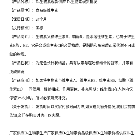
【产品名称】：D-生物素现货供应 D-生物素现货批发
【产品属性】：食品级维生素
【保质日期】：24个月
【执行标准】：国标
【产品简介】：生物素又称维生素H、辅酶R，是水溶性维生素，也属于维生
素B族，B7。它是合成维生素C的必要物质，是脂肪和蛋白质正常代谢不可或
缺的物质。
【产品性状】：为无色长针状结晶，具有尿素与噻吩相结合的骈环，并带有
戊酸侧链
【产品应用】：如果将生物素与维生素A、维生素B2、维生素B6、烟酸（维
生素B3）一同使用，相辅相成，作用更佳。补充周期：维生素H在人体内仅
停留3～6小时，所以必须每天补充。
【关于发货】：发货时间以买家付款时间为准,如果遇到额外情况,我们会提前
告知,亲们在购买时也可以客服。
厂家供应D-生物素生产厂家供应D-生物素食品级供应D-生物素价格供应D-生