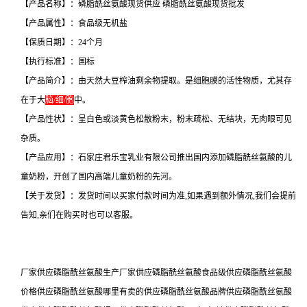
【产品名称】：磷脂酰丝氨酸现货供应 磷脂酰丝氨酸现货批发
【产品属性】：食品级无机盐
【保质日期】：24个月
【执行标准】：国标
【产品简介】：由天然大豆榨油剩余物提取。是细胞膜的活性物质，尤其存
在于大
脑/细/胞
中。
【产品性状】：呈白色或淡黄色松散粉末，粉末疏松、无结块，无肉眼可见
杂质。
【产品应用】：石家庄君乐宝乳业有限公司推出国内添加磷脂酰丝氨酸的儿
童奶粉，开创了国内高端儿童奶粉的先河。
【关于发货】：发货时间以买家付款时间为准,如果遇到额外情况,我们会提前
告知,亲们在购买时也可以客服。
厂家供应磷脂酰丝氨酸生产厂家供应磷脂酰丝氨酸食品级供应磷脂酰丝氨酸
价格供应磷脂酰丝氨酸哪里有卖的供应磷脂酰丝氨酸品牌供应磷脂酰丝氨酸