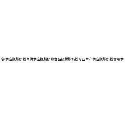
直/销供应脱脂奶粉直供供应脱脂奶粉食品级脱脂奶粉专业生产供应脱脂奶粉食用供