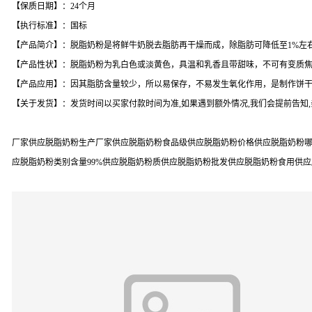
【保质日期】：24个月
【执行标准】：国标
【产品简介】：脱脂奶粉是将鲜牛奶脱去脂肪再干燥而成，除脂肪可降低至1%左
【产品性状】：脱脂奶粉为乳白色或淡黄色，具温和乳香且带甜味，不可有变质
【产品应用】：因其脂肪含量较少，所以易保存，不易发生氧化作用，是制作饼
【关于发货】：发货时间以买家付款时间为准,如果遇到额外情况,我们会提前告知
厂家供应脱脂奶粉生产厂家供应脱脂奶粉食品级供应脱脂奶粉价格供应脱脂奶粉哪
应脱脂奶粉类别含量99%供应脱脂奶粉质供应脱脂奶粉批发供应脱脂奶粉食用供