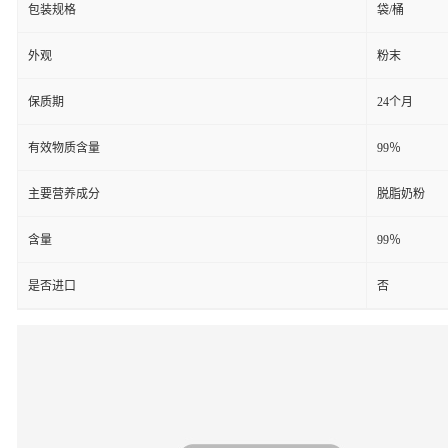
包装规格
袋/桶
外观
粉末
保质期
24个月
有效物质含量
99％
主要营养成分
脱脂奶粉
含量
99％
是否进口
否