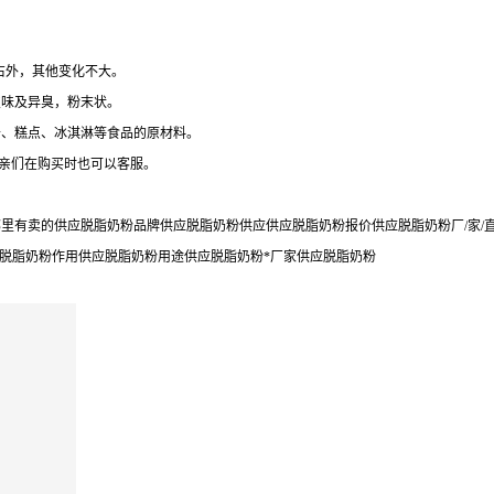
右外，其他变化不大。
焦味及异臭，粉末状。
干、糕点、冰淇淋等食品的原材料。
,亲们在购买时也可以客服。
里有卖的供应脱脂奶粉品牌供应脱脂奶粉供应供应脱脂奶粉报价供应脱脂奶粉厂/家/
应脱脂奶粉作用供应脱脂奶粉用途供应脱脂奶粉*厂家供应脱脂奶粉