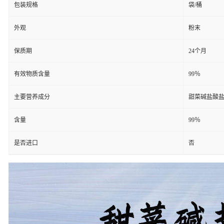
包装规格
袋/桶
外观
粉末
保质期
24个月
有效物质含量
99％
主要营养成分
甜菜碱盐酸
含量
99％
是否进口
否