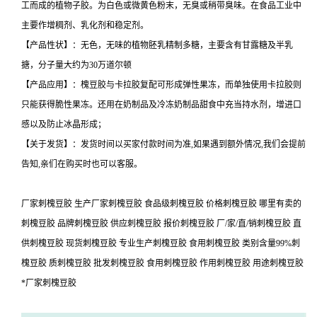
工而成的植物子胶。为白色或微黄色粉末，无臭或稍带臭味。在食品工业中
主要作增稠剂、乳化剂和稳定剂。
【产品性状】：无色，无味的植物胚乳精制多糖，主要含有甘露糖及半乳
搪，分子量大约为30万道尔顿
【产品应用】：槐豆胶与卡拉胶复配可形成弹性果冻，而单独使用卡拉胶则
只能获得脆性果冻。还用在奶制品及冷冻奶制品甜食中充当持水剂，增进口
感以及防止冰晶形成；
【关于发货】：发货时间以买家付款时间为准,如果遇到额外情况,我们会提前
告知,亲们在购买时也可以客服。
厂家刺槐豆胶 生产厂家刺槐豆胶 食品级刺槐豆胶 价格刺槐豆胶 哪里有卖的
刺槐豆胶 品牌刺槐豆胶 供应刺槐豆胶 报价刺槐豆胶 厂/家/直/销刺槐豆胶 直
供刺槐豆胶 现货刺槐豆胶 专业生产刺槐豆胶 食用刺槐豆胶 类别含量99%刺
槐豆胶 质刺槐豆胶 批发刺槐豆胶 食用刺槐豆胶 作用刺槐豆胶 用途刺槐豆胶
*厂家刺槐豆胶